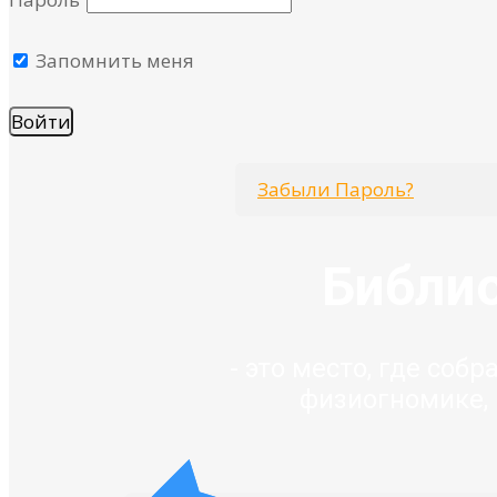
Запомнить меня
Забыли Пароль?
Библио
- это место, где соб
физиогномике,